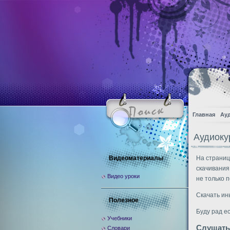
Главная
Ау
Аудиоку
Видеоматериалы
На страниц
скачивания
Видео уроки
не только п
Скачать ин
Полезное
Буду рад е
Учебники
Слушать
Словари