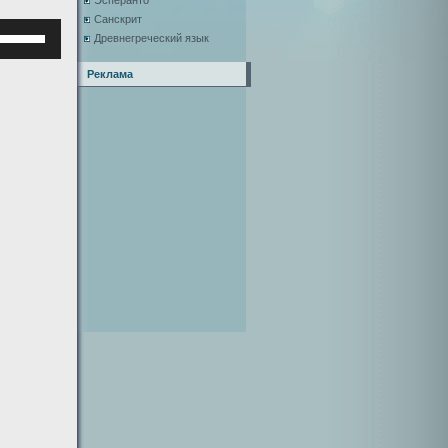
Эсперанто
Санскрит
Используйте
Древнегреческий язык
клавиши
верх/
Реклама
низ,
чтобы
увеличить
или
уменьшить
ромкость.