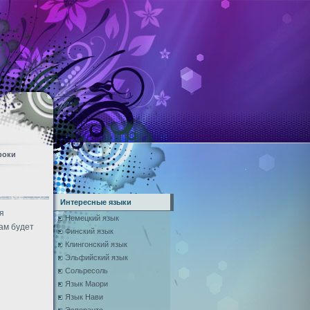
роки
Интересные языки
я
Немецкий язык
ам будет
Финский язык
Клингонский язык
Эльфийский язык
Сольресоль
Язык Маори
Язык Нави