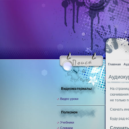
Главная
Ау
Аудиоку
Видеоматериалы
На страниц
скачивания
Видео уроки
не только п
Скачать ин
Полезное
Буду рад е
Учебники
Слушать
Словари