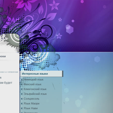
роки
Интересные языки
я
Немецкий язык
ам будет
Финский язык
Клингонский язык
Эльфийский язык
Сольресоль
Язык Маори
Язык Нави