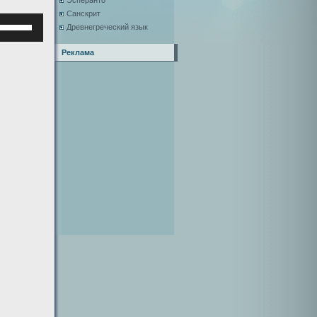
Эсперанто
Санскрит
Используйте
Древнегреческий язык
клавиши
верх/
Реклама
низ,
чтобы
увеличить
или
уменьшить
ромкость.