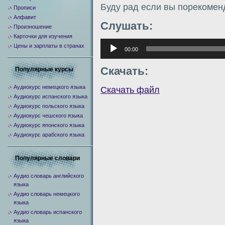
Буду рад если вы порекомен
Прописи
Алфавит
Слушать:
Произношение
Карточки для изучения
Аудиоплеер
Цены и зарплаты в странах
00:00
Скачать:
Популярные курсы
Аудиокурс немецкого языка
Скачать файл
Аудиокурс испанского языка
Аудиокурс польского языка
Аудиокурс чешского языка
Аудиокурс японского языка
Аудиокурс арабского языка
Популярные словари
Аудио словарь английского
языка
Аудио словарь немецкого
языка
Аудио словарь испанского
языка