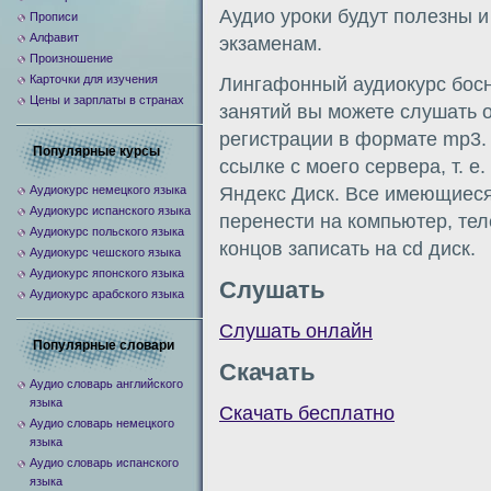
Аудио уроки будут полезны и
Прописи
Алфавит
экзаменам.
Произношение
Карточки для изучения
Лингафонный аудиокурс босн
Цены и зарплаты в странах
занятий вы можете слушать о
регистрации в формате mp3.
Популярные курсы
ссылке с моего сервера, т. е
Аудиокурс немецкого языка
Яндекс Диск. Все имеющиес
Аудиокурс испанского языка
перенести на компьютер, те
Аудиокурс польского языка
концов записать на cd диск.
Аудиокурс чешского языка
Аудиокурс японского языка
Слушать
Аудиокурс арабского языка
Слушать онлайн
Популярные словари
Скачать
Аудио словарь английского
языка
Скачать бесплатно
Аудио словарь немецкого
языка
Аудио словарь испанского
языка