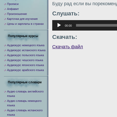
Буду рад если вы порекомен
Прописи
Алфавит
Слушать:
Произношение
Карточки для изучения
Аудиоплеер
Цены и зарплаты в странах
00:00
Скачать:
Популярные курсы
Аудиокурс немецкого языка
Скачать файл
Аудиокурс испанского языка
Аудиокурс польского языка
Аудиокурс чешского языка
Аудиокурс японского языка
Аудиокурс арабского языка
Популярные словари
Аудио словарь английского
языка
Аудио словарь немецкого
языка
Аудио словарь испанского
языка