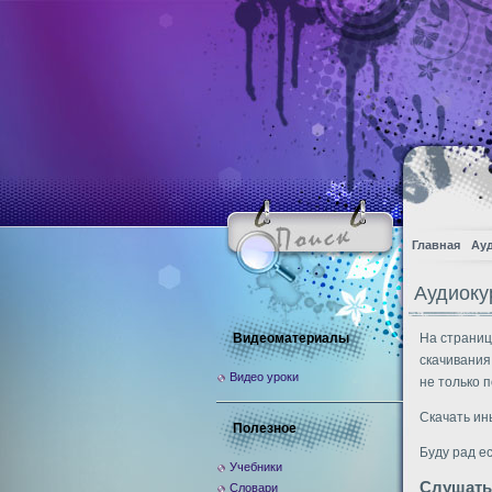
Главная
Ау
Аудиоку
Видеоматериалы
На страниц
скачивания
Видео уроки
не только п
Скачать ин
Полезное
Буду рад е
Учебники
Слушать
Словари