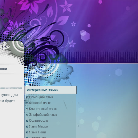
роки
Интересные языки
ступен для
Немецкий язык
ам будет
Финский язык
Клингонский язык
Эльфийский язык
Сольресоль
Язык Маори
Язык Нави