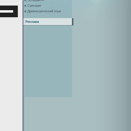
Эсперанто
Санскрит
Используйте
Древнегреческий язык
клавиши
верх/
Реклама
низ,
чтобы
увеличить
или
уменьшить
ромкость.