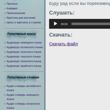
Буду рад если вы порекомен
Прописи
Алфавит
Слушать:
Произношение
Карточки для изучения
Аудиоплеер
Цены и зарплаты в странах
00:00
Скачать:
Популярные курсы
Аудиокурс немецкого языка
Скачать файл
Аудиокурс испанского языка
Аудиокурс польского языка
Аудиокурс чешского языка
Аудиокурс японского языка
Аудиокурс арабского языка
Популярные словари
Аудио словарь английского
языка
Аудио словарь немецкого
языка
Аудио словарь испанского
языка