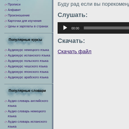
Буду рад если вы порекомен
Прописи
Алфавит
Слушать:
Произношение
Карточки для изучения
Аудиоплеер
Цены и зарплаты в странах
00:00
Скачать:
Популярные курсы
Аудиокурс немецкого языка
Скачать файл
Аудиокурс испанского языка
Аудиокурс польского языка
Аудиокурс чешского языка
Аудиокурс японского языка
Аудиокурс арабского языка
Популярные словари
Аудио словарь английского
языка
Аудио словарь немецкого
языка
Аудио словарь испанского
языка