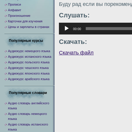
Буду рад если вы порекомен
Прописи
Алфавит
Слушать:
Произношение
Карточки для изучения
Аудиоплеер
Цены и зарплаты в странах
00:00
Скачать:
Популярные курсы
Аудиокурс немецкого языка
Скачать файл
Аудиокурс испанского языка
Аудиокурс польского языка
Аудиокурс чешского языка
Аудиокурс японского языка
Аудиокурс арабского языка
Популярные словари
Аудио словарь английского
языка
Аудио словарь немецкого
языка
Аудио словарь испанского
языка