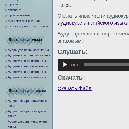
ниже.
Прописи
Алфавит
Скачать иные части аудиокур
Произношение
Карточки для изучения
аудиокурс английского языка
Цены и зарплаты в странах
Буду рад если вы порекомен
Популярные курсы
знакомым.
Аудиокурс немецкого языка
Слушать:
Аудиокурс испанского языка
Аудиокурс польского языка
Аудиоплеер
00:00
Аудиокурс чешского языка
Аудиокурс японского языка
Скачать:
Аудиокурс арабского языка
Скачать файл
Популярные словари
Аудио словарь английского
языка
Аудио словарь немецкого
языка
Аудио словарь испанского
языка