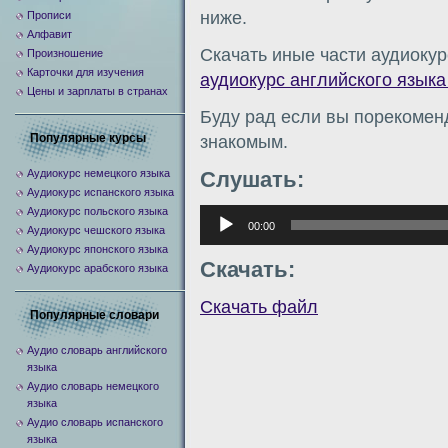
ниже.
Прописи
Алфавит
Скачать иные части аудиокур
Произношение
Карточки для изучения
аудиокурс английского языка
Цены и зарплаты в странах
Буду рад если вы порекомен
Популярные курсы
знакомым.
Аудиокурс немецкого языка
Слушать:
Аудиокурс испанского языка
Аудиокурс польского языка
Аудиоплеер
00:00
Аудиокурс чешского языка
Аудиокурс японского языка
Скачать:
Аудиокурс арабского языка
Скачать файл
Популярные словари
Аудио словарь английского
языка
Аудио словарь немецкого
языка
Аудио словарь испанского
языка