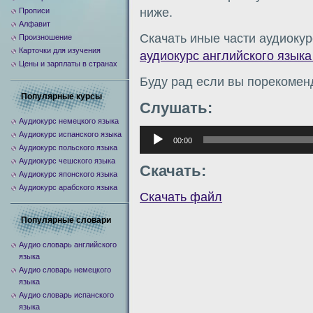
ниже.
Прописи
Алфавит
Скачать иные части аудиокур
Произношение
Карточки для изучения
аудиокурс английского языка 
Цены и зарплаты в странах
Буду рад если вы порекомен
Популярные курсы
Слушать:
Аудиокурс немецкого языка
Аудиоплеер
Аудиокурс испанского языка
00:00
Аудиокурс польского языка
Аудиокурс чешского языка
Скачать:
Аудиокурс японского языка
Аудиокурс арабского языка
Скачать файл
Популярные словари
Аудио словарь английского
языка
Аудио словарь немецкого
языка
Аудио словарь испанского
языка