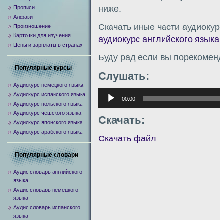
ниже.
Прописи
Алфавит
Скачать иные части аудиокур
Произношение
Карточки для изучения
аудиокурс английского языка 
Цены и зарплаты в странах
Буду рад если вы порекомен
Популярные курсы
Слушать:
Аудиокурс немецкого языка
Аудиоплеер
Аудиокурс испанского языка
00:00
Аудиокурс польского языка
Аудиокурс чешского языка
Скачать:
Аудиокурс японского языка
Аудиокурс арабского языка
Скачать файл
Популярные словари
Аудио словарь английского
языка
Аудио словарь немецкого
языка
Аудио словарь испанского
языка