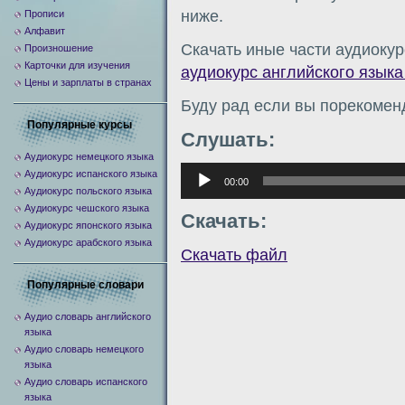
ниже.
Прописи
Алфавит
Скачать иные части аудиокур
Произношение
Карточки для изучения
аудиокурс английского языка 
Цены и зарплаты в странах
Буду рад если вы порекомен
Популярные курсы
Слушать:
Аудиокурс немецкого языка
Аудиоплеер
Аудиокурс испанского языка
00:00
Аудиокурс польского языка
Аудиокурс чешского языка
Скачать:
Аудиокурс японского языка
Аудиокурс арабского языка
Скачать файл
Популярные словари
Аудио словарь английского
языка
Аудио словарь немецкого
языка
Аудио словарь испанского
языка