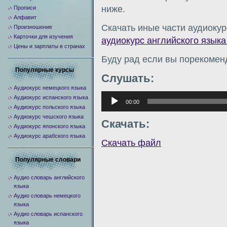
ниже.
Прописи
Алфавит
Скачать иные части аудиокур
Произношение
Карточки для изучения
аудиокурс английского языка 
Цены и зарплаты в странах
Буду рад если вы порекомен
Популярные курсы
Слушать:
Аудиокурс немецкого языка
Аудиоплеер
Аудиокурс испанского языка
00:00
Аудиокурс польского языка
Аудиокурс чешского языка
Скачать:
Аудиокурс японского языка
Аудиокурс арабского языка
Скачать файл
Популярные словари
Аудио словарь английского
языка
Аудио словарь немецкого
языка
Аудио словарь испанского
языка