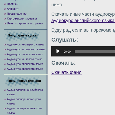
ниже.
Прописи
Алфавит
Скачать иные части аудиокур
Произношение
Карточки для изучения
аудиокурс английского языка 
Цены и зарплаты в странах
Буду рад если вы порекомен
Популярные курсы
Слушать:
Аудиокурс немецкого языка
Аудиоплеер
Аудиокурс испанского языка
00:00
Аудиокурс польского языка
Аудиокурс чешского языка
Скачать:
Аудиокурс японского языка
Аудиокурс арабского языка
Скачать файл
Популярные словари
Аудио словарь английского
языка
Аудио словарь немецкого
языка
Аудио словарь испанского
языка