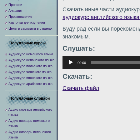
Прописи
Скачать иные части аудиокур
Алфавит
аудиокурс английского языка 
Произношение
Карточки для изучения
Буду рад если вы порекомен
Цены и зарплаты в странах
знакомым.
Популярные курсы
Слушать:
Аудиокурс немецкого языка
Аудиоплеер
Аудиокурс испанского языка
00:00
Аудиокурс польского языка
Аудиокурс чешского языка
Скачать:
Аудиокурс японского языка
Аудиокурс арабского языка
Скачать файл
Популярные словари
Аудио словарь английского
языка
Аудио словарь немецкого
языка
Аудио словарь испанского
языка