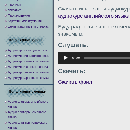
Прописи
Скачать иные части аудиокур
Алфавит
аудиокурс английского языка 
Произношение
Карточки для изучения
Буду рад если вы порекомен
Цены и зарплаты в странах
знакомым.
Популярные курсы
Слушать:
Аудиокурс немецкого языка
Аудиоплеер
Аудиокурс испанского языка
00:00
Аудиокурс польского языка
Аудиокурс чешского языка
Скачать:
Аудиокурс японского языка
Аудиокурс арабского языка
Скачать файл
Популярные словари
Аудио словарь английского
языка
Аудио словарь немецкого
языка
Аудио словарь испанского
языка