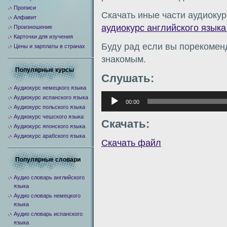
Прописи
Скачать иные части аудиокур
Алфавит
аудиокурс английского языка 
Произношение
Карточки для изучения
Буду рад если вы порекомен
Цены и зарплаты в странах
знакомым.
Популярные курсы
Слушать:
Аудиокурс немецкого языка
Аудиоплеер
Аудиокурс испанского языка
00:00
Аудиокурс польского языка
Аудиокурс чешского языка
Скачать:
Аудиокурс японского языка
Аудиокурс арабского языка
Скачать файл
Популярные словари
Аудио словарь английского
языка
Аудио словарь немецкого
языка
Аудио словарь испанского
языка