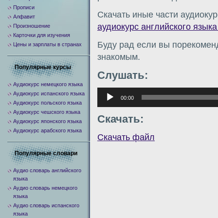
Прописи
Скачать иные части аудиокур
Алфавит
аудиокурс английского языка 
Произношение
Карточки для изучения
Буду рад если вы порекомен
Цены и зарплаты в странах
знакомым.
Популярные курсы
Слушать:
Аудиокурс немецкого языка
Аудиоплеер
Аудиокурс испанского языка
00:00
Аудиокурс польского языка
Аудиокурс чешского языка
Скачать:
Аудиокурс японского языка
Аудиокурс арабского языка
Скачать файл
Популярные словари
Аудио словарь английского
языка
Аудио словарь немецкого
языка
Аудио словарь испанского
языка