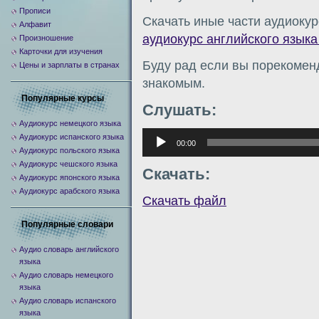
Прописи
Скачать иные части аудиокур
Алфавит
аудиокурс английского языка 
Произношение
Карточки для изучения
Буду рад если вы порекомен
Цены и зарплаты в странах
знакомым.
Популярные курсы
Слушать:
Аудиокурс немецкого языка
Аудиоплеер
Аудиокурс испанского языка
00:00
Аудиокурс польского языка
Аудиокурс чешского языка
Скачать:
Аудиокурс японского языка
Аудиокурс арабского языка
Скачать файл
Популярные словари
Аудио словарь английского
языка
Аудио словарь немецкого
языка
Аудио словарь испанского
языка