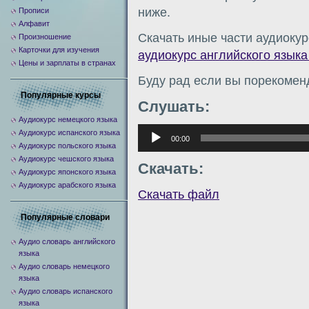
ниже.
Прописи
Алфавит
Скачать иные части аудиокур
Произношение
Карточки для изучения
аудиокурс английского языка 
Цены и зарплаты в странах
Буду рад если вы порекомен
Популярные курсы
Слушать:
Аудиокурс немецкого языка
Аудиоплеер
Аудиокурс испанского языка
00:00
Аудиокурс польского языка
Аудиокурс чешского языка
Скачать:
Аудиокурс японского языка
Аудиокурс арабского языка
Скачать файл
Популярные словари
Аудио словарь английского
языка
Аудио словарь немецкого
языка
Аудио словарь испанского
языка