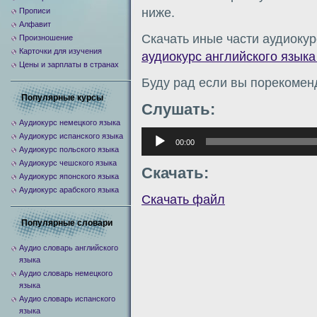
ниже.
Прописи
Алфавит
Скачать иные части аудиокур
Произношение
Карточки для изучения
аудиокурс английского языка 
Цены и зарплаты в странах
Буду рад если вы порекомен
Популярные курсы
Слушать:
Аудиокурс немецкого языка
Аудиоплеер
Аудиокурс испанского языка
00:00
Аудиокурс польского языка
Аудиокурс чешского языка
Скачать:
Аудиокурс японского языка
Аудиокурс арабского языка
Скачать файл
Популярные словари
Аудио словарь английского
языка
Аудио словарь немецкого
языка
Аудио словарь испанского
языка