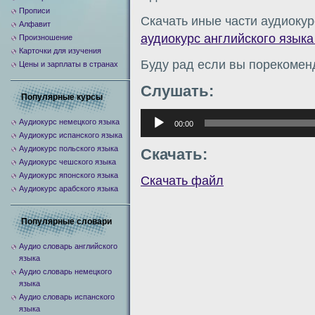
Прописи
Скачать иные части аудиокур
Алфавит
аудиокурс английского языка 
Произношение
Карточки для изучения
Буду рад если вы порекомен
Цены и зарплаты в странах
Слушать:
Популярные курсы
Аудиоплеер
Аудиокурс немецкого языка
00:00
Аудиокурс испанского языка
Аудиокурс польского языка
Скачать:
Аудиокурс чешского языка
Аудиокурс японского языка
Скачать файл
Аудиокурс арабского языка
Популярные словари
Аудио словарь английского
языка
Аудио словарь немецкого
языка
Аудио словарь испанского
языка