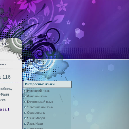
роки
к 116
Интересные языки
чебнику
Немецкий язык
 Файл
Финский язык
иже.
Клингонский язык
Эльфийский язык
а за 1
Сольресоль
Язык Маори
Язык Нави