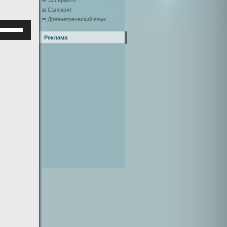
Эсперанто
Санскрит
Древнегреческий язык
Используйте
клавиши
Реклама
верх/
низ,
чтобы
увеличить
или
уменьшить
ромкость.