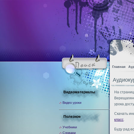
Главная
Ау
Аудиоку
Видеоматериалы
На страниц
Верещагино
Видео уроки
урока дост
Скачать ин
Полезное
класс
.
Учебники
Буду рад е
Словари