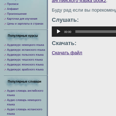
английского языка book2
.
Прописи
Алфавит
Буду рад если вы порекомен
Произношение
Слушать:
Карточки для изучения
Цены и зарплаты в странах
Аудиоплеер
00:00
Популярные курсы
Скачать:
Аудиокурс немецкого языка
Аудиокурс испанского языка
Скачать файл
Аудиокурс польского языка
Аудиокурс чешского языка
Аудиокурс японского языка
Аудиокурс арабского языка
Популярные словари
Аудио словарь английского
языка
Аудио словарь немецкого
языка
Аудио словарь испанского
языка