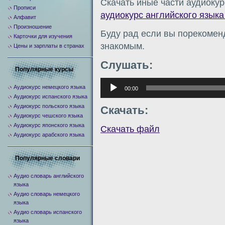
Скачать иные части аудиокур
Прописи
аудиокурс английского языка
Алфавит
Произношение
Буду рад если вы порекомен
Карточки для изучения
знакомым.
Цены и зарплаты в странах
Слушать:
Популярные курсы
Аудиоплеер
Аудиокурс немецкого языка
00:00
Аудиокурс испанского языка
Аудиокурс польского языка
Скачать:
Аудиокурс чешского языка
Аудиокурс японского языка
Скачать файл
Аудиокурс арабского языка
Популярные словари
Аудио словарь английского
языка
Аудио словарь немецкого
языка
Аудио словарь испанского
языка