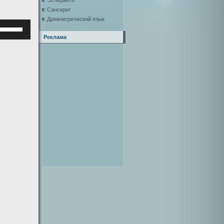
Эсперанто
Санскрит
Древнегреческий язык
Используйте
клавиши
Реклама
верх/
низ,
чтобы
увеличить
или
уменьшить
ромкость.