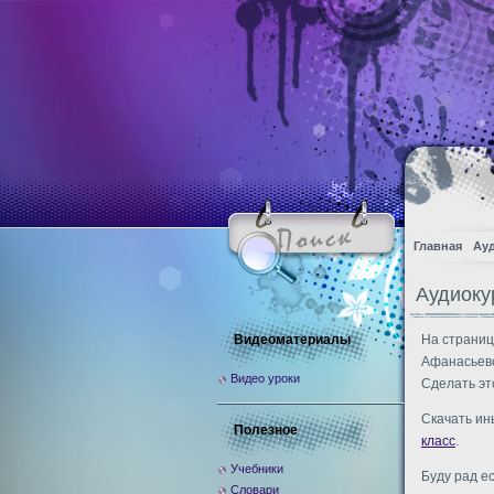
Главная
Ау
Аудиоку
Видеоматериалы
На страниц
Афанасьево
Видео уроки
Сделать эт
Скачать ин
Полезное
класс
.
Учебники
Буду рад е
Словари