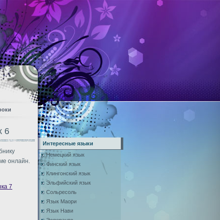
роки
к 6
Интересные языки
бнику
Немецкий язык
ме онлайн.
Финский язык
Клингонский язык
Эльфийский язык
ыка 7
Сольресоль
Язык Маори
Язык Нави