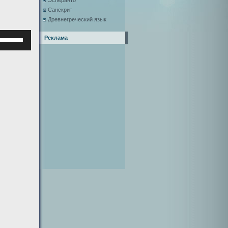
Эсперанто
Санскрит
Древнегреческий язык
Используйте
Реклама
клавиши
верх/
низ,
чтобы
увеличить
или
уменьшить
ромкость.