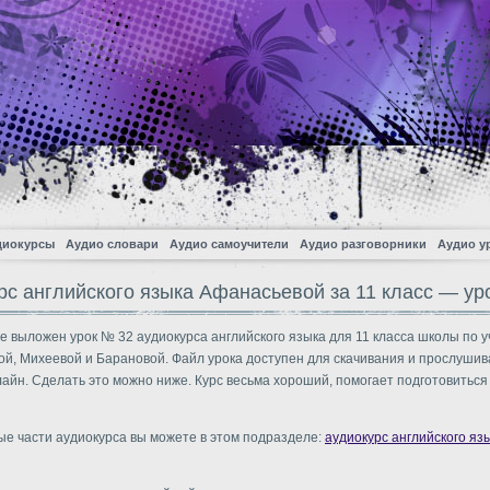
диокурсы
Аудио словари
Аудио самоучители
Аудио разговорники
Аудио у
рс английского языка Афанасьевой за 11 класс — ур
е выложен урок № 32 аудиокурса английского языка для 11 класса школы по у
й, Михеевой и Барановой. Файл урока доступен для скачивания и прослушив
айн. Сделать это можно ниже. Курс весьма хороший, помогает подготовиться 
ые части аудиокурса вы можете в этом подразделе:
аудиокурс английского яз