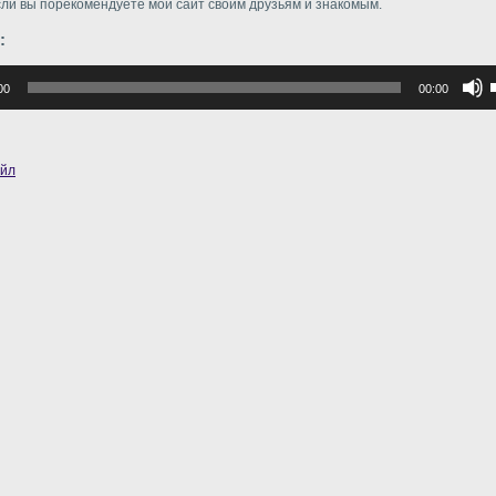
сли вы порекомендуете мой сайт своим друзьям и знакомым.
:
р
00
00:00
в
в
айл
г