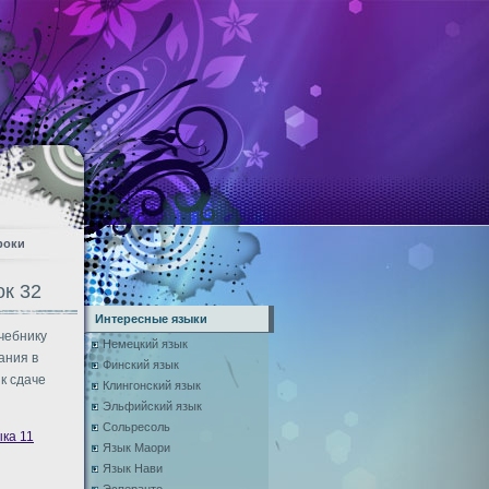
роки
ок 32
Интересные языки
чебнику
Немецкий язык
ания в
Финский язык
к сдаче
Клингонский язык
Эльфийский язык
Сольресоль
ыка 11
Язык Маори
Язык Нави