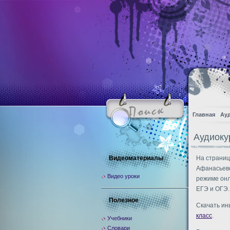
Главная
Ау
Аудиоку
Видеоматериалы
На страниц
Афанасьево
Видео уроки
режиме онл
ЕГЭ и ОГЭ.
Полезное
Скачать ин
класс
.
Учебники
Словари