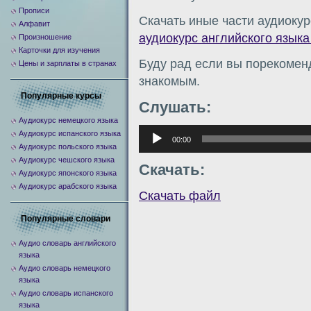
Прописи
Скачать иные части аудиокур
Алфавит
аудиокурс английского языка
Произношение
Карточки для изучения
Буду рад если вы порекомен
Цены и зарплаты в странах
знакомым.
Популярные курсы
Слушать:
Аудиокурс немецкого языка
Аудиоплеер
Аудиокурс испанского языка
00:00
Аудиокурс польского языка
Аудиокурс чешского языка
Скачать:
Аудиокурс японского языка
Аудиокурс арабского языка
Скачать файл
Популярные словари
Аудио словарь английского
языка
Аудио словарь немецкого
языка
Аудио словарь испанского
языка