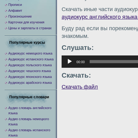
Прописи
Скачать иные части аудиокур
Алфавит
аудиокурс английского языка
Произношение
Карточки для изучения
Буду рад если вы порекомен
Цены и зарплаты в странах
знакомым.
Популярные курсы
Слушать:
Аудиокурс немецкого языка
Аудиоплеер
Аудиокурс испанского языка
00:00
Аудиокурс польского языка
Аудиокурс чешского языка
Скачать:
Аудиокурс японского языка
Аудиокурс арабского языка
Скачать файл
Популярные словари
Аудио словарь английского
языка
Аудио словарь немецкого
языка
Аудио словарь испанского
языка