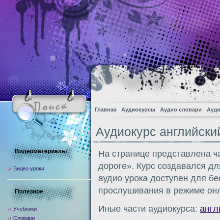
Главная
Аудиокурсы
Аудио словари
Ауди
Аудиокурс английский
Видеоматериалы
На странице представлена ч
дороге». Курс создавался д
Видео уроки
аудио урока доступен для бе
прослушивания в режиме онл
Полезное
Иные части аудиокурса:
англ
Учебники
Словари