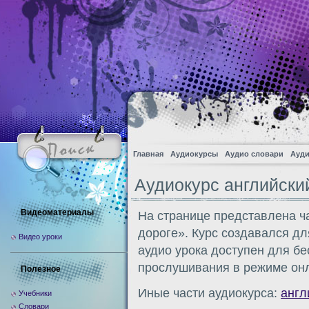
Главная
Аудиокурсы
Аудио словари
Ауди
Аудиокурс английский
Видеоматериалы
На странице представлена ч
дороге». Курс создавался д
Видео уроки
аудио урока доступен для бе
прослушивания в режиме онл
Полезное
Иные части аудиокурса:
англ
Учебники
Словари