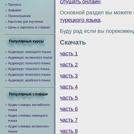
слушать онлайн
.
Прописи
Алфавит
Основной раздел вы можете 
Произношение
турецкого языка
.
Карточки для изучения
Цены и зарплаты в странах
Буду рад если вы порекомен
Скачать
Популярные курсы
Аудиокурс немецкого языка
часть 1
Аудиокурс испанского языка
Аудиокурс польского языка
часть 2
Аудиокурс чешского языка
часть 3
Аудиокурс японского языка
Аудиокурс арабского языка
часть 4
Популярные словари
часть 5
Аудио словарь английского
часть 6
языка
Аудио словарь немецкого
часть 7
языка
Аудио словарь испанского
часть 8
языка