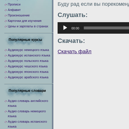
Буду рад если вы порекомен
Прописи
Алфавит
Слушать:
Произношение
Карточки для изучения
Аудиоплеер
Цены и зарплаты в странах
00:00
Скачать:
Популярные курсы
Аудиокурс немецкого языка
Скачать файл
Аудиокурс испанского языка
Аудиокурс польского языка
Аудиокурс чешского языка
Аудиокурс японского языка
Аудиокурс арабского языка
Популярные словари
Аудио словарь английского
языка
Аудио словарь немецкого
языка
Аудио словарь испанского
языка