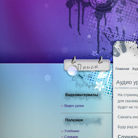
Главная
Ау
Аудио у
Видеоматериалы
На страниц
для скачив
Видео уроки
будет не то
Скачать ин
Полезное
Буду рад е
Учебники
Слушать
Словари