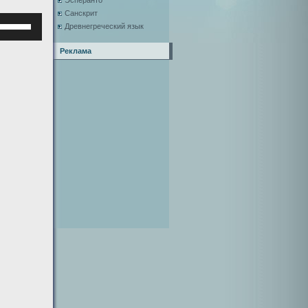
Эсперанто
Санскрит
Используйте
Древнегреческий язык
клавиши
верх/
Реклама
низ,
чтобы
увеличить
или
уменьшить
ромкость.