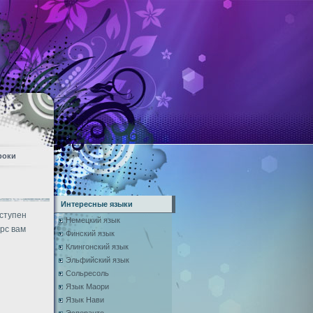
роки
Интересные языки
оступен
Немецкий язык
рс вам
Финский язык
Клингонский язык
Эльфийский язык
Сольресоль
Язык Маори
Язык Нави