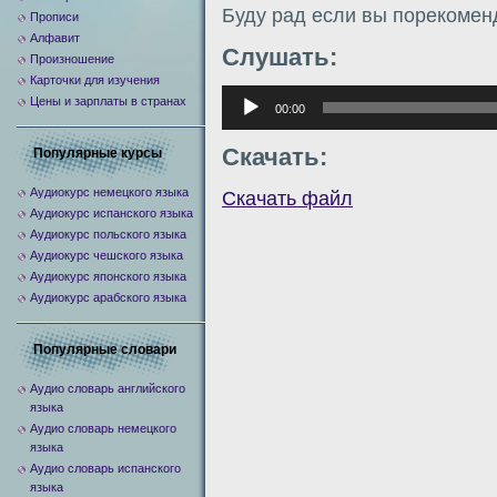
Буду рад если вы порекомен
Прописи
Алфавит
Слушать:
Произношение
Карточки для изучения
Аудиоплеер
Цены и зарплаты в странах
00:00
Скачать:
Популярные курсы
Аудиокурс немецкого языка
Скачать файл
Аудиокурс испанского языка
Аудиокурс польского языка
Аудиокурс чешского языка
Аудиокурс японского языка
Аудиокурс арабского языка
Популярные словари
Аудио словарь английского
языка
Аудио словарь немецкого
языка
Аудио словарь испанского
языка