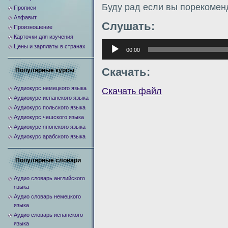
Буду рад если вы порекомен
Прописи
Алфавит
Слушать:
Произношение
Карточки для изучения
Аудиоплеер
Цены и зарплаты в странах
00:00
Скачать:
Популярные курсы
Аудиокурс немецкого языка
Скачать файл
Аудиокурс испанского языка
Аудиокурс польского языка
Аудиокурс чешского языка
Аудиокурс японского языка
Аудиокурс арабского языка
Популярные словари
Аудио словарь английского
языка
Аудио словарь немецкого
языка
Аудио словарь испанского
языка