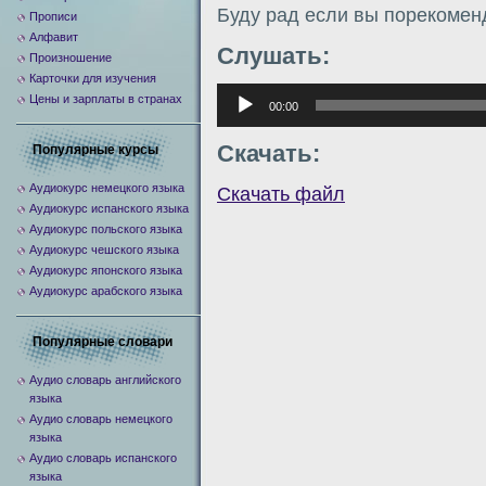
Буду рад если вы порекомен
Прописи
Алфавит
Слушать:
Произношение
Карточки для изучения
Аудиоплеер
Цены и зарплаты в странах
00:00
Скачать:
Популярные курсы
Аудиокурс немецкого языка
Скачать файл
Аудиокурс испанского языка
Аудиокурс польского языка
Аудиокурс чешского языка
Аудиокурс японского языка
Аудиокурс арабского языка
Популярные словари
Аудио словарь английского
языка
Аудио словарь немецкого
языка
Аудио словарь испанского
языка