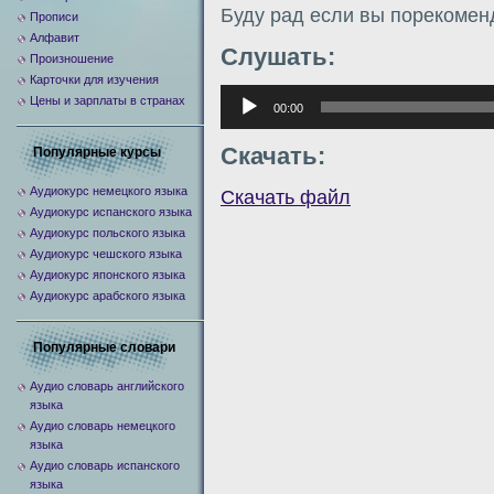
Буду рад если вы порекомен
Прописи
Алфавит
Слушать:
Произношение
Карточки для изучения
Аудиоплеер
Цены и зарплаты в странах
00:00
Скачать:
Популярные курсы
Аудиокурс немецкого языка
Скачать файл
Аудиокурс испанского языка
Аудиокурс польского языка
Аудиокурс чешского языка
Аудиокурс японского языка
Аудиокурс арабского языка
Популярные словари
Аудио словарь английского
языка
Аудио словарь немецкого
языка
Аудио словарь испанского
языка