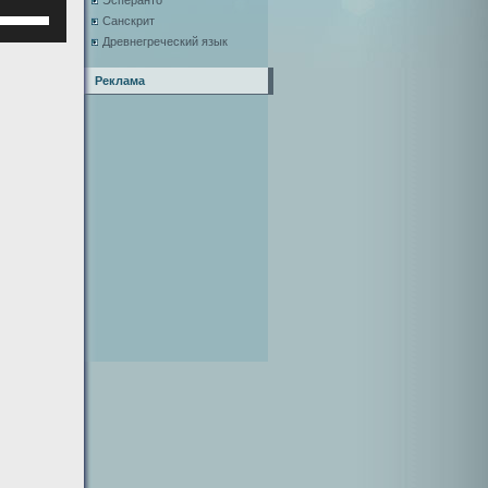
Эсперанто
Используйте
Санскрит
клавиши
Древнегреческий язык
верх/
низ,
Реклама
чтобы
увеличить
или
уменьшить
ромкость.