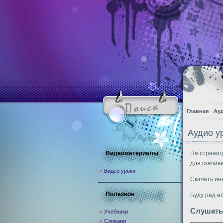
Главная
Ау
Аудио ур
Видеоматериалы
На страниц
для скачив
Видео уроки
Скачать ин
Полезное
Буду рад е
Слушать
Учебники
Словари