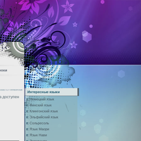
роки
Интересные языки
а доступен
Немецкий язык
Финский язык
Клингонский язык
Эльфийский язык
Сольресоль
Язык Маори
Язык Нави