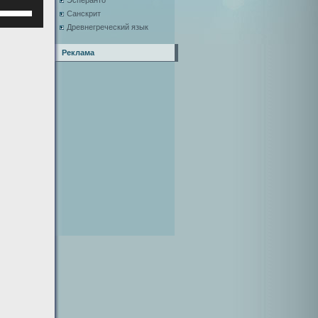
Эсперанто
Используйте
Санскрит
клавиши
Древнегреческий язык
верх/
низ,
Реклама
чтобы
увеличить
или
уменьшить
ромкость.