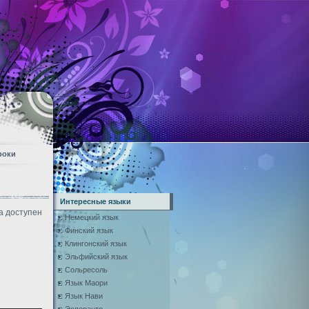
роки
Интересные языки
а доступен
Немецкий язык
Финский язык
Клингонский язык
Эльфийский язык
Сольресоль
Язык Маори
Язык Нави