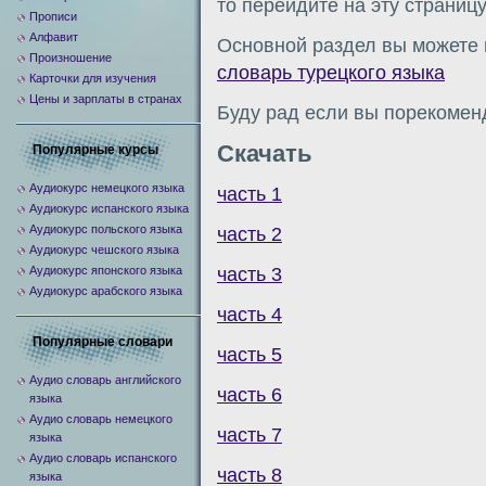
то перейдите на эту страниц
Прописи
Алфавит
Основной раздел вы можете 
Произношение
словарь турецкого языка
Карточки для изучения
Цены и зарплаты в странах
Буду рад если вы порекомен
Скачать
Популярные курсы
Аудиокурс немецкого языка
часть 1
Аудиокурс испанского языка
Аудиокурс польского языка
часть 2
Аудиокурс чешского языка
часть 3
Аудиокурс японского языка
Аудиокурс арабского языка
часть 4
Популярные словари
часть 5
Аудио словарь английского
часть 6
языка
Аудио словарь немецкого
часть 7
языка
Аудио словарь испанского
часть 8
языка