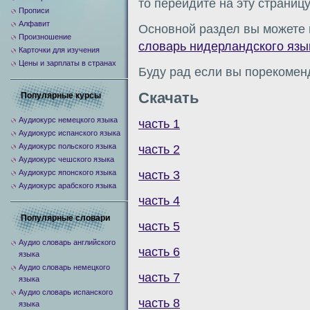
то перейдите на эту страниц
Прописи
Алфавит
Основной раздел вы можете 
Произношение
словарь нидерландского язы
Карточки для изучения
Цены и зарплаты в странах
Буду рад если вы порекомен
Скачать
Популярные курсы
Аудиокурс немецкого языка
часть 1
Аудиокурс испанского языка
Аудиокурс польского языка
часть 2
Аудиокурс чешского языка
часть 3
Аудиокурс японского языка
Аудиокурс арабского языка
часть 4
Популярные словари
часть 5
Аудио словарь английского
часть 6
языка
Аудио словарь немецкого
часть 7
языка
Аудио словарь испанского
часть 8
языка