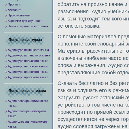
обратить на произношение и
Прописи
Алфавит
разъяснения. Аудио учебник 
Произношение
языка и подходит тем кого и
Карточки для изучения
эстонского языка.
Цены и зарплаты в странах
С помощью материалов предс
Популярные курсы
пополните свой словарный з
Аудиокурс немецкого языка
Материалы рассчитаны не то
Аудиокурс испанского языка
включены наиболее часто в
Аудиокурс польского языка
слова и выражения. Аудио сл
Аудиокурс чешского языка
представляющие собой отдел
Аудиокурс японского языка
Аудиокурс арабского языка
Скачать бесплатно и без рег
языка и слушать его в режим
Популярные словари
Загрузить русско эстонский 
Аудио словарь английского
устройство, в том числе на 
языка
происходит по прямой ссылке 
Аудио словарь немецкого
языка
осуществляется не через то
Аудио словарь испанского
аудио словаря загружены на
языка