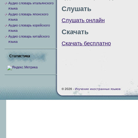
Аудио словарь итальянского
Слушать
языка
Аудио словарь японского
Слушать онлайн
языка
Аудио словарь корейского
Скачать
языка
Аудио словарь китайского
языка
Скачать бесплатно
Статистика
© 2026 -
Изучение иностранных языков