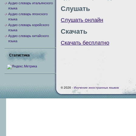
Аудио словарь итальянского
Слушать
языка
Аудио словарь японского
Слушать онлайн
языка
Аудио словарь корейского
Скачать
языка
Аудио словарь китайского
языка
Скачать бесплатно
Статистика
© 2026 -
Изучение иностранных языков