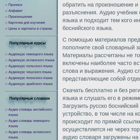
обратить на произношение и
Прописи
Алфавит
разъяснения. Аудио учебник 
Произношение
языка и подходит тем кого и
Карточки для изучения
боснийского языка.
Цены и зарплаты в странах
С помощью материалов предс
Популярные курсы
пополните свой словарный з
Аудиокурс немецкого языка
Материалы рассчитаны не то
Аудиокурс испанского языка
включены наиболее часто в
Аудиокурс польского языка
слова и выражения. Аудио сл
Аудиокурс чешского языка
представляющие собой отдел
Аудиокурс японского языка
Аудиокурс арабского языка
Скачать бесплатно и без рег
языка и слушать его в режим
Популярные словари
Загрузить русско боснийски
Аудио словарь английского
устройство, в том числе на 
языка
происходит по прямой ссылке 
Аудио словарь немецкого
языка
осуществляется не через то
Аудио словарь испанского
аудио словаря загружены на
языка