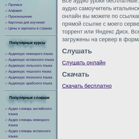
Все аудио уроки бесплатные.
Прописи
аудио самоучитель итальянск
Алфавит
онлайн вы можете по ссылка
Произношение
Карточки для изучения
прямой ссылке с моего сервер
Цены и зарплаты в странах
торрент или Яндекс Диск. В
загружены на сервер в форм
Популярные курсы
Слушать
Аудиокурс немецкого языка
Аудиокурс испанского языка
Слушать онлайн
Аудиокурс польского языка
Аудиокурс чешского языка
Скачать
Аудиокурс японского языка
Аудиокурс арабского языка
Скачать бесплатно
Популярные словари
Аудио словарь английского
языка
Аудио словарь немецкого
языка
Аудио словарь испанского
языка