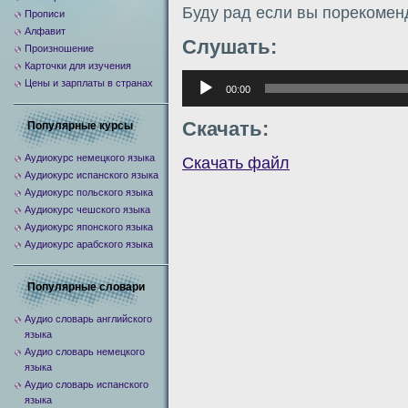
Буду рад если вы порекомен
Прописи
Алфавит
Слушать:
Произношение
Карточки для изучения
Аудиоплеер
Цены и зарплаты в странах
00:00
Скачать:
Популярные курсы
Аудиокурс немецкого языка
Скачать файл
Аудиокурс испанского языка
Аудиокурс польского языка
Аудиокурс чешского языка
Аудиокурс японского языка
Аудиокурс арабского языка
Популярные словари
Аудио словарь английского
языка
Аудио словарь немецкого
языка
Аудио словарь испанского
языка