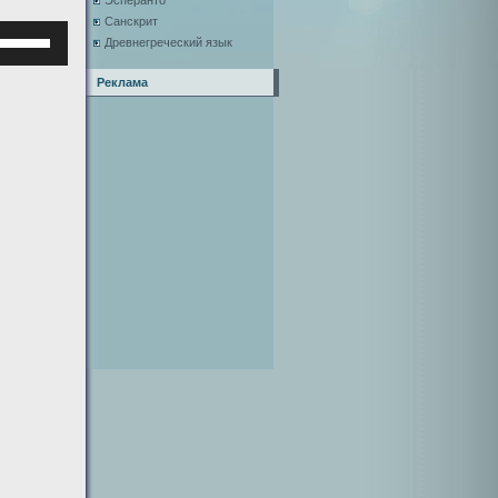
Эсперанто
Санскрит
Используйте
Древнегреческий язык
клавиши
верх/
Реклама
низ,
чтобы
увеличить
или
уменьшить
ромкость.