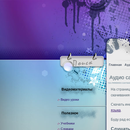
Главная
Ау
Аудио с
Видеоматериалы
На страниц
скачивания
Видео уроки
Скачать ин
языка
.
Полезное
Буду рад е
Учебники
Слушать
Словари