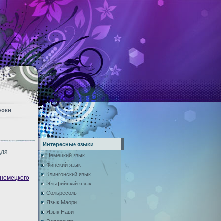
роки
Интересные языки
для
Немецкий язык
Финский язык
Клингонский язык
 немецкого
Эльфийский язык
Сольресоль
Язык Маори
Язык Нави