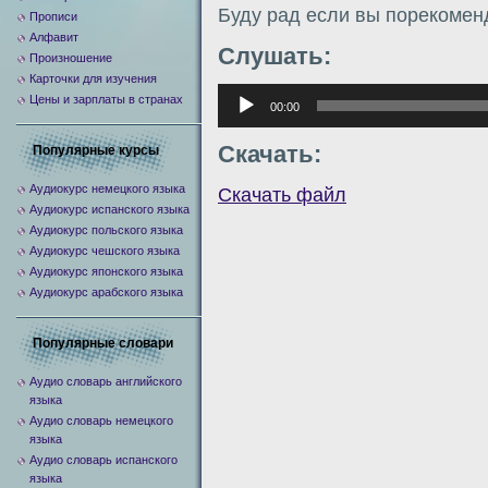
Буду рад если вы порекомен
Прописи
Алфавит
Слушать:
Произношение
Карточки для изучения
Аудиоплеер
Цены и зарплаты в странах
00:00
Скачать:
Популярные курсы
Аудиокурс немецкого языка
Скачать файл
Аудиокурс испанского языка
Аудиокурс польского языка
Аудиокурс чешского языка
Аудиокурс японского языка
Аудиокурс арабского языка
Популярные словари
Аудио словарь английского
языка
Аудио словарь немецкого
языка
Аудио словарь испанского
языка