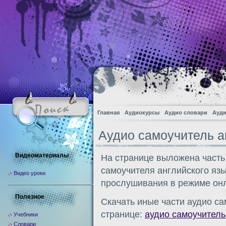
Главная
Аудиокурсы
Аудио словари
Ауди
Аудио самоучитель а
Видеоматериалы
На странице выложена часть
самоучителя английского язы
Видео уроки
прослушивания в режиме онл
Полезное
Скачать иные части аудио са
странице:
аудио самоучитель
Учебники
Словари